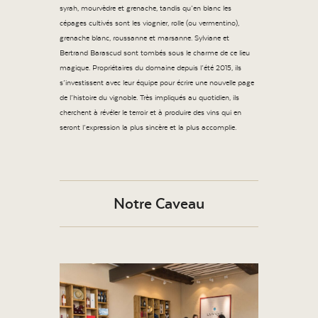
syrah, mourvèdre et grenache, tandis qu’en blanc les
cépages cultivés sont les viognier, rolle (ou vermentino),
grenache blanc, roussanne et marsanne. Sylviane et
Bertrand Barascud sont tombés sous le charme de ce lieu
magique. Propriétaires du domaine depuis l’été 2015, ils
s’investissent avec leur équipe pour écrire une nouvelle page
de l’histoire du vignoble. Très impliqués au quotidien, ils
cherchent à révéler le terroir et à produire des vins qui en
seront l’expression la plus sincère et la plus accomplie.
Notre Caveau