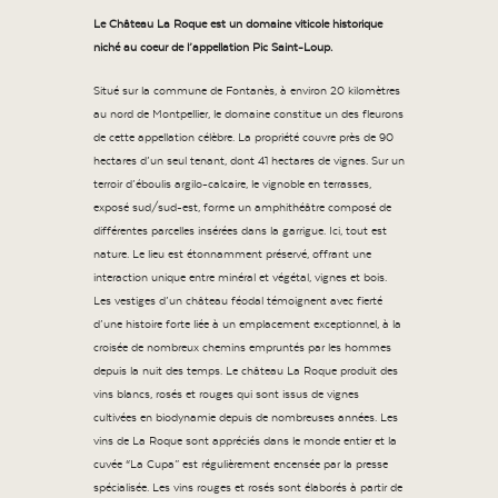
Le Château La Roque est un domaine viticole historique
niché au coeur de l’appellation Pic Saint-Loup.
Situé sur la commune de Fontanès, à environ 20 kilomètres
au nord de Montpellier, le domaine constitue un des fleurons
de cette appellation célèbre. La propriété couvre près de 90
hectares d’un seul tenant, dont 41 hectares de vignes. Sur un
terroir d’éboulis argilo-calcaire, le vignoble en terrasses,
exposé sud/sud-est, forme un amphithéâtre composé de
différentes parcelles insérées dans la garrigue. Ici, tout est
nature. Le lieu est étonnamment préservé, offrant une
interaction unique entre minéral et végétal, vignes et bois.
Les vestiges d’un château féodal témoignent avec fierté
d’une histoire forte liée à un emplacement exceptionnel, à la
croisée de nombreux chemins empruntés par les hommes
depuis la nuit des temps. Le château La Roque produit des
vins blancs, rosés et rouges qui sont issus de vignes
cultivées en biodynamie depuis de nombreuses années. Les
vins de La Roque sont appréciés dans le monde entier et la
cuvée “La Cupa” est régulièrement encensée par la presse
spécialisée. Les vins rouges et rosés sont élaborés à partir de