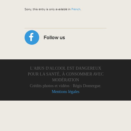
Sorry, this entry is only available in
French
.
Follow us
L'ABUS D'ALCOOL EST DANGEREUX
POUR LA SANTÉ, À CONSOMMER AVEC
MODÉRATION
Crédits photos et vidéos : Régis Domergue.
Mentions légales