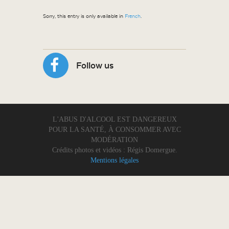
Sorry, this entry is only available in
French
.
Follow us
L'ABUS D'ALCOOL EST DANGEREUX
POUR LA SANTÉ, À CONSOMMER AVEC
MODÉRATION
Crédits photos et vidéos : Régis Domergue.
Mentions légales