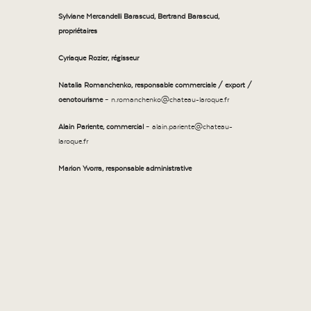
Sylviane Mercandelli
Barascud,
Bertrand Barascud,
propriétaires
Cyriaque Rozier, régisseur
Natalia Romanchenko, responsable commerciale / export /
oenotourisme
– n.romanchenko@chateau-laroque.fr
Alain Pariente,
commercial
– alain.pariente@chateau-
laroque.fr
Marion Yvorra, responsable administrative