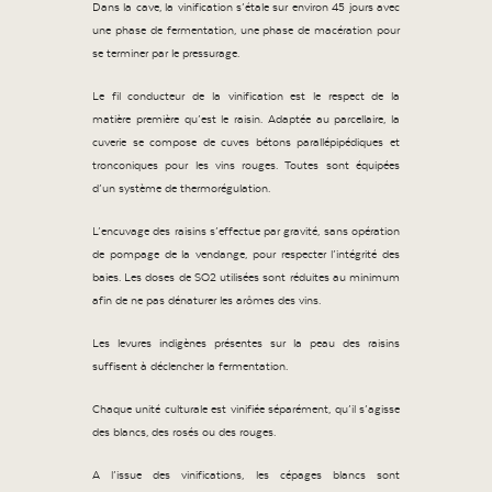
Dans la cave, la vinification s’étale sur environ 45 jours avec
une phase de fermentation, une phase de macération pour
se terminer par le pressurage.
Le fil conducteur de la vinification est le respect de la
matière première qu’est le raisin. Adaptée au parcellaire, la
cuverie se compose de cuves bétons parallépipédiques et
tronconiques pour les vins rouges. Toutes sont équipées
d’un système de thermorégulation.
L’encuvage des raisins s’effectue par gravité, sans opération
de pompage de la vendange, pour respecter l’intégrité des
baies. Les doses de SO2 utilisées sont réduites au minimum
afin de ne pas dénaturer les arômes des vins.
Les levures indigènes présentes sur la peau des raisins
suffisent à déclencher la fermentation.
Chaque unité culturale est vinifiée séparément, qu’il s’agisse
des blancs, des rosés ou des rouges.
A l’issue des vinifications, les cépages blancs sont