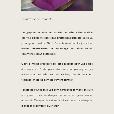
Les premiers jus, enivrants…
Les grappes de raisin des parcelles destinées à l’élaboration
des vins blancs et rosés sont directement pressées après un
passage au froid de 36 H. On évite ainsi que les jus soient
oxydés. Généralement, le ramassage des raisins blancs
commence début septembre.
C’est la même procédure qui est appliquée pour une partie
des vins rosés, l’autre partie étant obtenue par saignée (les
raisins sont encuvés une nuit environ, puis la cuve est
“saignée” et les jus sont légèrement teintés).
Toutes les cuvées en rouge sont égrappées et mises en cuve
par gravité. Les vendanges commencent généralement
autour du 10 septembre et se terminent début octobre pour
le cépage mourvèdre, plus tardif.