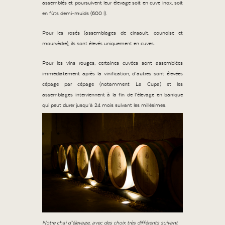
assemblés et poursuivent leur élevage soit en cuve inox, soit
en fûts demi-muids (600 l).
Pour les rosés (assemblages de cinsault, counoise et
mourvèdre), ils sont élevés uniquement en cuves.
Pour les vins rouges, certaines cuvées sont assemblées
immédiatement après la vinification, d’autres sont élevées
cépage par cépage (notamment La Cupa) et les
assemblages interviennent à la fin de l’élevage en barrique
qui peut durer jusqu’à 24 mois suivant les millésimes.
Notre chai d’élevage, avec des choix très différents suivant