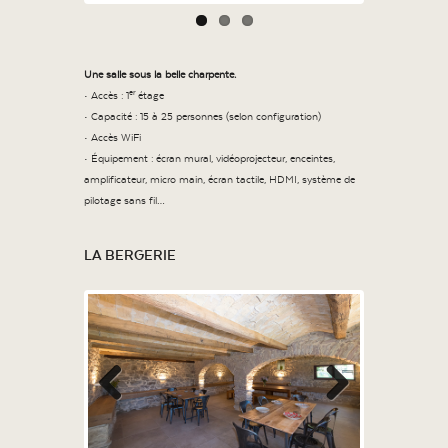
Une salle sous la belle charpente.
er
• Accès : 1
étage
• Capacité : 15 à 25 personnes (selon configuration)
• Accès WiFi
• Équipement : écran mural, vidéoprojecteur, enceintes,
amplificateur, micro main, écran tactile, HDMI, système de
pilotage sans fil…
LA BERGERIE
Previous
Next