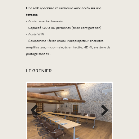
Une salle spacieuse et lumineuse avec accès sur une
terrasse.
• Accès : rez-de-chaussée
• Capacité : 40 à 80 personnes (selon configuration)
• Accès WiFi
• Équipement : écran mural, vidéoprojecteur, enceintes,
amplificateur, micro main, écran tactile, HDMI, système de
pilotage sans fil…
LE GRENIER
Previous
Next